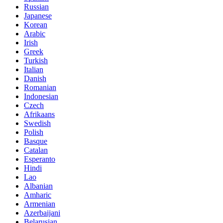
Russian
Japanese
Korean
Arabic
Irish
Greek
Turkish
Italian
Danish
Romanian
Indonesian
Czech
Afrikaans
Swedish
Polish
Basque
Catalan
Esperanto
Hindi
Lao
Albanian
Amharic
Armenian
Azerbaijani
Belarusian