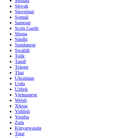
Sinhala
Slovak
Slovenian
Somali
Samoan
Scots Gaelic
Shona
Sindhi
Sundanese
Swahili
Tajik
Tamil
Telugu
Thai
Ukrainian
Urdu
Uzbek
Vietnamese
Welsh
Xhosa
Yiddish
Yoruba
Zulu
Kinyarwanda
Tatar