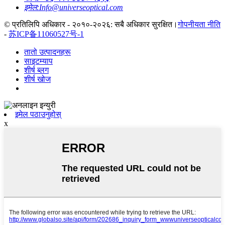
इमेल:
Info@universeoptical.com
© प्रतिलिपि अधिकार - २०१०-२०२६: सबै अधिकार सुरक्षित।
गोपनीयता नीति
-
苏ICP备11060527号-1
तातो उत्पादनहरू
साइटम्याप
शीर्ष ब्लग
शीर्ष खोज
इमेल पठाउनुहोस्
x