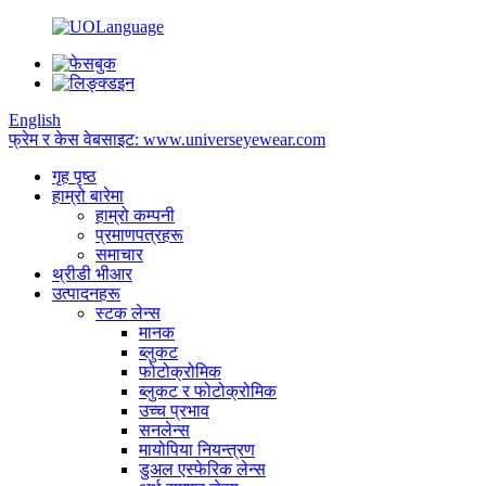
English
फ्रेम र केस वेबसाइट: www.universeyewear.com
गृह पृष्ठ
हाम्रो बारेमा
हाम्रो कम्पनी
प्रमाणपत्रहरू
समाचार
थ्रीडी भीआर
उत्पादनहरू
स्टक लेन्स
मानक
ब्लुकट
फोटोक्रोमिक
ब्लुकट र फोटोक्रोमिक
उच्च प्रभाव
सनलेन्स
मायोपिया नियन्त्रण
डुअल एस्फेरिक लेन्स