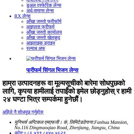
डुअल एस्फेरिक लेन्स
अर्ध-समाप्त लेन्स
RX लेन्स
आँखा जस्तो फ्रीफॉर्म
आइप्लस फ्रीफर्म
आँखा जस्तो कार्यालय
आँखा जस्तो खेलकुद
आइलाइक ड्राइभ
स्ल्याब अफ
फ्रीफर्म सिंगल भिजन लेन्स
हाम्रा उत्पादनहरू वा मूल्यसूचीको बारेमा सोधपुछको
लागि, कृपया हामीलाई तपाईंको इमेल छोड्नुहोस् र हामी
२४ घण्टा भित्र सम्पर्कमा हुनेछौं।
अहिले नै सोधपुछ गर्नुहोस्
युनिभर्स अप्टिकल एमएफजी। कं, लिमिटेड
ठेगाना:
Fanhua Mansion,
No.116 Dingmaoqiao Road, Zhenjiang, Jiangsu, China
फोन:
+८६ ५११ ८४४० ५६२३