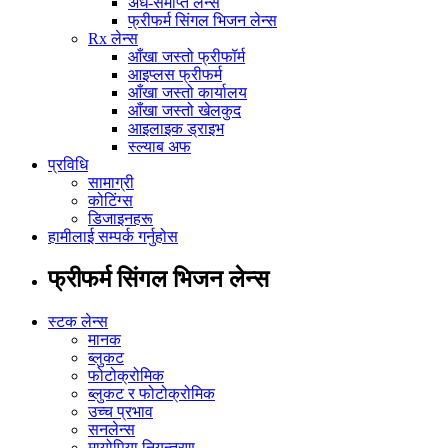
अर्ध-समाप्त लेन्स
फ्रीफर्म सिंगल भिजन लेन्स
Rx लेन्स
आँखा जस्तो फ्रीफॉर्म
आइप्लस फ्रीफर्म
आँखा जस्तो कार्यालय
आँखा जस्तो खेलकुद
आइलाइक ड्राइभ
स्ल्याब अफ
प्रविधि
सामाग्री
कोटिंग्स
डिजाइनहरू
हामीलाई सम्पर्क गर्नुहोस
फ्रीफर्म सिंगल भिजन लेन्स
स्टक लेन्स
मानक
ब्लुकट
फोटोक्रोमिक
ब्लुकट र फोटोक्रोमिक
उच्च प्रभाव
सनलेन्स
मायोपिया नियन्त्रण